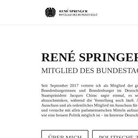
RENÉ SPRINGE
MITGLIED DES BUNDESTA
Seit September 2017 vertrete ich als Mitglied der gr
Brandenburgerinnen und Brandenburger im Deutsch
Staatspräsident Jacques Chirac sagte einmal, es 
abzuschminken, während die Vorstellung noch läuft. A
Ausschuss und als ordentliches Mitglied im Ausschuss für
und versuche mit allen parlamentarischen Mitteln aufzu
wie eine bessere Politik möglich ist – im Interesse Deuts
ÜBER MICH
POLITISCHE 