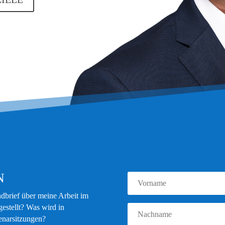
N
dbrief über meine Arbeit im
stellt? Was wird in
enarsitzungen?