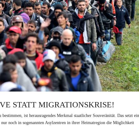
E STATT MIGRATIONSKRISE!
 bestimmen, ist herausragendes Merkmal staatlicher Souveränität. Das setzt ei
 nur noch in sogenannten Asylzentren in ihrer Heimatregion die Möglichkeit