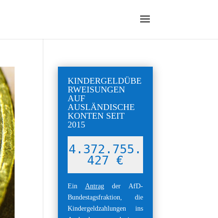
KINDERGELDÜBE
RWEISUNGEN
AUF
AUSLÄNDISCHE
KONTEN SEIT
2015
4.372.755.
451 €
Ein
Antrag
der AfD-
Bundestagsfraktion, die
Kindergeldzahlungen ins