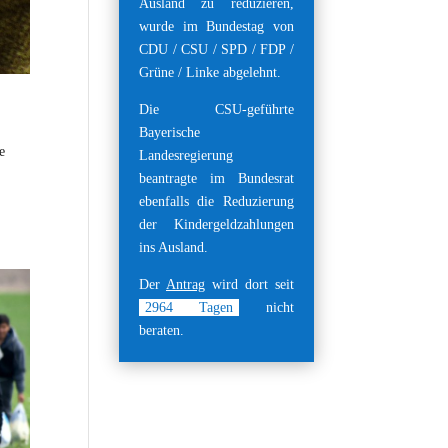
Ausland zu reduzieren,
wurde im Bundestag von
CDU / CSU / SPD / FDP /
Grüne / Linke abgelehnt.
Die CSU-geführte
Bayerische
e
Landesregierung
beantragte im Bundesrat
ebenfalls die Reduzierung
der Kindergeldzahlungen
ins Ausland.
Der
Antrag
wird dort seit
2964
Tagen
nicht
beraten.