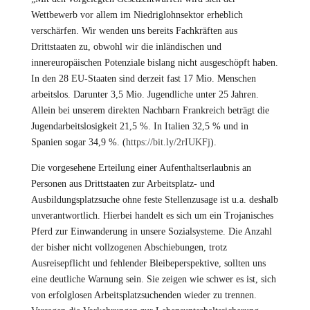
Wettbewerb vor allem im Niedriglohnsektor erheblich
verschärfen. Wir wenden uns bereits Fachkräften aus
Drittstaaten zu, obwohl wir die inländischen und
innereuropäischen Potenziale bislang nicht ausgeschöpft haben.
In den 28 EU-Staaten sind derzeit fast 17 Mio. Menschen
arbeitslos. Darunter 3,5 Mio. Jugendliche unter 25 Jahren.
Allein bei unserem direkten Nachbarn Frankreich beträgt die
Jugendarbeitslosigkeit 21,5 %. In Italien 32,5 % und in
Spanien sogar 34,9 %. (
https://bit.ly/2rIUKFj
).
Die vorgesehene Erteilung einer Aufenthaltserlaubnis an
Personen aus Drittstaaten zur Arbeitsplatz- und
Ausbildungsplatzsuche ohne feste Stellenzusage ist u.a. deshalb
unverantwortlich. Hierbei handelt es sich um ein Trojanisches
Pferd zur Einwanderung in unsere Sozialsysteme. Die Anzahl
der bisher nicht vollzogenen Abschiebungen, trotz
Ausreisepflicht und fehlender Bleibeperspektive, sollten uns
eine deutliche Warnung sein. Sie zeigen wie schwer es ist, sich
von erfolglosen Arbeitsplatzsuchenden wieder zu trennen.