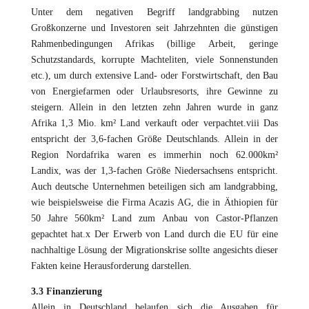
Unter dem negativen Begriff landgrabbing nutzen
Großkonzerne und Investoren seit Jahrzehnten die günstigen
Rahmenbedingungen Afrikas (billige Arbeit, geringe
Schutzstandards, korrupte Machteliten, viele Sonnenstunden
etc.), um durch extensive Land- oder Forstwirtschaft, den Bau
von Energiefarmen oder Urlaubsresorts, ihre Gewinne zu
steigern. Allein in den letzten zehn Jahren wurde in ganz
Afrika 1,3 Mio. km² Land verkauft oder verpachtet.viii Das
entspricht der 3,6-fachen Größe Deutschlands. Allein in der
Region Nordafrika waren es immerhin noch 62.000km²
Landix, was der 1,3-fachen Größe Niedersachsens entspricht.
Auch deutsche Unternehmen beteiligen sich am landgrabbing,
wie beispielsweise die Firma Acazis AG, die in Äthiopien für
50 Jahre 560km² Land zum Anbau von Castor-Pflanzen
gepachtet hat.x Der Erwerb von Land durch die EU für eine
nachhaltige Lösung der Migrationskrise sollte angesichts dieser
Fakten keine Herausforderung darstellen.
3.3 Finanzierung
Allein in Deutschland belaufen sich die Ausgaben für