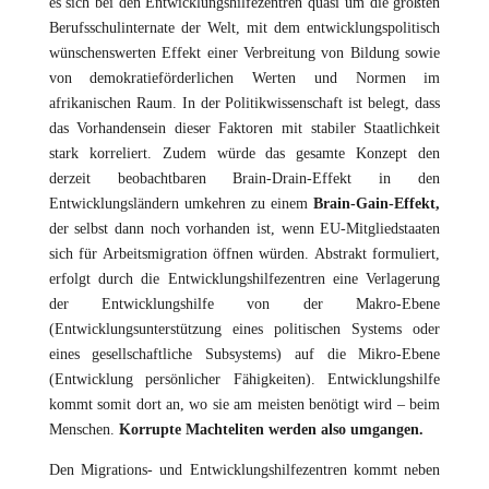
es sich bei den Entwicklungshilfezentren quasi um die größten
Berufsschulinternate der Welt, mit dem entwicklungspolitisch
wünschenswerten Effekt einer Verbreitung von Bildung sowie
von demokratieförderlichen Werten und Normen im
afrikanischen Raum. In der Politikwissenschaft ist belegt, dass
das Vorhandensein dieser Faktoren mit stabiler Staatlichkeit
stark korreliert. Zudem würde das gesamte Konzept den
derzeit beobachtbaren Brain-Drain-Effekt in den
Entwicklungsländern umkehren zu einem
Brain-Gain-Effekt,
der selbst dann noch vorhanden ist, wenn EU-Mitgliedstaaten
sich für Arbeitsmigration öffnen würden. Abstrakt formuliert,
erfolgt durch die Entwicklungshilfezentren eine Verlagerung
der Entwicklungshilfe von der Makro-Ebene
(Entwicklungsunterstützung eines politischen Systems oder
eines gesellschaftliche Subsystems) auf die Mikro-Ebene
(Entwicklung persönlicher Fähigkeiten). Entwicklungshilfe
kommt somit dort an, wo sie am meisten benötigt wird – beim
Menschen.
Korrupte Machteliten
werden also umgangen.
Den Migrations- und Entwicklungshilfezentren kommt neben