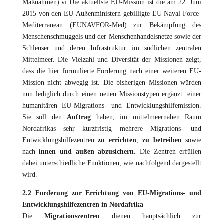
Maßnahmen).vi Die aktuellste EU-Mission ist die am 22. Juni
2015 von den EU-Außenministern gebilligte EU Naval Force-
Mediterranean (EUNAVFOR-Med) zur Bekämpfung des
Menschenschmuggels und der Menschenhandelsnetze sowie der
Schleuser und deren Infrastruktur im südlichen zentralen
Mittelmeer. Die Vielzahl und Diversität der Missionen zeigt,
dass die hier formulierte Forderung nach einer weiteren EU-
Mission nicht abwegig ist. Die bisherigen Missionen würden
nun lediglich durch einen neuen Missionstypen ergänzt: einer
humanitären EU-Migrations- und Entwicklungshilfemission.
Sie soll den
Auftrag
haben, im mittelmeernahen Raum
Nordafrikas sehr kurzfristig mehrere Migrations- und
Entwicklungshilfezentren
zu errichten
,
zu betreiben
sowie
nach
innen
und außen
abzusichern.
Die Zentren erfüllen
dabei unterschiedliche Funktionen, wie nachfolgend dargestellt
wird.
2.2 Forderung zur Errichtung von EU-Migrations- und
Entwicklungshilfezentren in Nordafrika
Die
Migrationszentren
dienen hauptsächlich zur